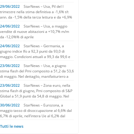
29/06/2022
StarNews – Usa, Pil del I
trimestre nella stima definitiva a -1,6% t/t
ann. da -1,5% della terza lettura e da +6,9%
dell’ultimo quarto del 2021
24/06/2022
StarNews – Usa, a maggio
vendite di nuove abitazioni a +10,7% m/m
da -12,0%% di aprile
24/06/2022
StarNews – Germania, a
giugno indice Ifo a 92,3 punti da 93,0 di
maggio. Condizioni attuali a 99,3 da 99,6 e
aspettative a 85,8 da 86,9
23/06/2022
StarNews – Usa, a giugno
stima flash del Pmi composito a 51,2 da 53,6
di maggio. Nel dettaglio, manifatturiero a
52,4 da 57,0, servizi a 51,6 da 53,4
23/06/2022
StarNews – Zona euro, nella
stima flash di giugno, Pmi composito di S&P
Global a 51,9 punti da 54,8 di maggio. Nel
dettaglio, manifatturiero a 52,0 da 54,6 e
30/06/2022
StarNews – Eurozona, a
servizi a 52,8 da 56,1
maggio tasso di disoccupazione al 6,6% dal
6,7% di aprile, nell’intera Ue al 6,2% dal
6,3% del mese precedente
Tutti le news