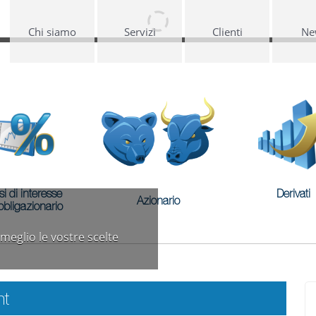
Chi siamo
Servizi
Clienti
Ne
si di interesse
Derivati
Azionario
bbligazionario
meglio le vostre scelte
nt