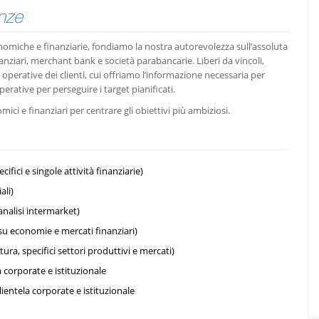
nze
onomiche e finanziarie, fondiamo la nostra autorevolezza sull’assoluta
nziari, merchant bank e società parabancarie. Liberi da vincoli,
e operative dei clienti, cui offriamo l’informazione necessaria per
perative per perseguire i target pianificati.
ci e finanziari per centrare gli obiettivi più ambiziosi.
cifici e singole attività finanziarie)
ali)
analisi intermarket)
i su economie e mercati finanziari)
a, specifici settori produttivi e mercati)
a corporate e istituzionale
lientela corporate e istituzionale