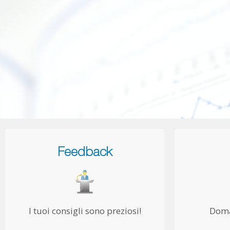
Feedback
I tuoi consigli sono preziosi!
Doma