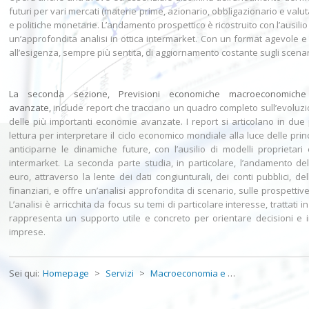
futuri per vari mercati (materie prime, azionario, obbligazionario e valuta
e politiche monetarie. L’andamento prospettico è ricostruito con l’ausilio
un’approfondita analisi in ottica intermarket. Con un format agevole e 
all’esigenza, sempre più sentita, di aggiornamento costante sugli scena
La seconda sezione, Previsioni economiche macroeconomiche
avanzate,
include report che tracciano un quadro completo sull’evoluzi
delle più importanti economie avanzate. I report si articolano in due 
lettura per interpretare il ciclo economico mondiale alla luce delle prin
anticiparne le dinamiche future, con l’ausilio di modelli proprietari 
intermarket. La seconda parte studia, in particolare, l’andamento de
euro, attraverso la lente dei dati congiunturali, dei conti pubblici, d
finanziari, e offre un’analisi approfondita di scenario, sulle prospetti
L’analisi è arricchita da focus su temi di particolare interesse, trattati in
rappresenta un supporto utile e concreto per orientare decisioni e i
imprese.
Sei qui:
Homepage
>
Servizi
>
Macroeconomia e prevision...