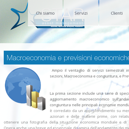
Chi siamo
Servizi
Clienti
Macroeconomia e previsioni economich
Ampio il ventaglio di servizi semestrali i
sezioni, Macroeconomia e congiuntura, e Pre
La prima sezione include una serie di special
aggiornamento macroeconomico sull’anda
congiuntura nelle principali economie mondia
è corredato da un approfondimento su mercat
azionari e delle materie prime, con relativ
ottenere una fotografia della situazione economica mondiale e di i
Opera anche una breve ed essenziale disamina dell’andamento dei merc